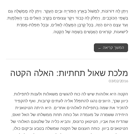
וַיִּתֵּן לָהּ דּוֹרוֹנוֹת, לִמְשׁוֹל בָּאָרֶץ הַפּוֹרִיָה וּבַיָּם הֶעָקָר. וַיִתֵּן לָהּ מֶמְשָׁלָה גַּם
בִּשְׁמֵי הַכּוֹכָבִים, וְיַחְלֹק לָהּ כָּבוֹד וִיקָר עֲצוּמִים בַּקְּרָב הָאֵלִים בְּנֵי הָאַלְמָוֶת.
וְעַד עֶצֶם הַיּוֹם הַזֶּה, בְּכָל קָרְבָּן הַמָּעֳלֶה לָאֵלִים, וּבְכָל תְּפִלַּת-מָסֹרֶת
לִישׁוּעוֹת, קוֹרְאִים הָאֲנָשִׁים בִּשְׁמָהּ שֶׁל הֵקָטֶה.
המשך קריאה ←
מלכת שאול תחתיות: האלה הקטה
03/02/2016
הקטה היא אלוהות שיש לה כוח להגשים משאלות ולענות לתפילות.
כיוון שכך, היוונים נהגו להתפלל אליה לעתים קרובות, ואף להקפיד
להזכיר את שמה בתפילות לאלוהים אחרים. היא היתה הטיטאנית
היחידה ששמרה על מעמדה ועל כוחה תחת ממשלתו של האל זאוס,
שהדיח את אביו, הטיטאן כרונוס, והביא כליה על שלטונם האלוהי של
הטיטאנים ביוון. כוחה העצום של הקטה שמשלה בטבע וביקום כולו,