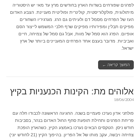
לפרגים שפורחים בשדות הארץ בחודשים מרץ עד מאי יש היסטוריה
מיתולוגית, פולקלוריסטית, קולינרית ופוליטית מעניינת. הצבע האדום
העז של הפרחים מסמל דם ולעיתים גם הרג. מגרגיריו השחורים
מפיקים תבלין ומפירותיו מפיקים שרף חלבי המשמש לייצור הסם
אופיום. הפרג הוא סמל של מוות, אבל גם סמל של צמיחה, חיים
ואביביות. מדובר בעצם אחד הפרחים המעניינים ביותר של ארץ
ישראל.
המשך קריאה ←
אלוהים מת: הקינות הכנעניות בקיץ
18/06/2004
פולחני אדון נערכו פעמיים בשנה. החגיגה הראשונה לכבודו חלה עם
פריחת הפרגים ותחילת תופעת סחף החול האדום בנהר, בסביבות
חודש ניסן. הטקסים הבאים נערכו באמצע הקיץ, כשהארץ הופכת
צחיחה ויבשה, עקב מותו של אל הפריון. בהיפוך הקיץ (21 לחודש יוני)