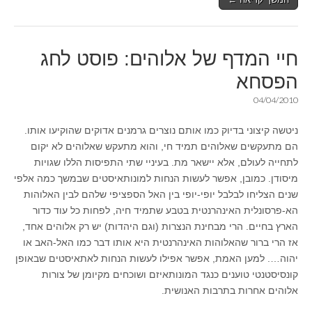
חיי המדף של אלוהים: פוסט לחג
הפסחא
04/04/2010
ניטשה קיצוני בדיוק כמו אותם נוצרים גרמנים אדוקים שהוקיעו אותו.
הם מתעקשים שאלוהים תמיד חי, והוא מתעקש שאלוהים לא יקום
לתחייה לעולם, אלא יישאר מת. בעיניי שתי התפיסות הללו שגויות
מיסודן. כמובן, אפשר לעשות הנחות למונותאיסטים שבמשך כמה אלפי
שנים הצליחו לבלבל יופי-יופי בין האל הספציפי שלהם לבין האלוהות
הא-פרסונלית האינהרנטית בטבע שתמיד חיה, לפחות כל עוד כדור
הארץ בחיים. הרי מבחינת הנצרות (וגם היהדות) יש רק אלוהים אחד,
אז הרי ברור שהאלוהות האינהרנטית היא אותו דבר כמו האל-האב או
יהוה…. למען האמת, אפשר אפילו לעשות הנחות לאתאיסטים שבאופן
קונסיסטנטי טוענים כנגד המונותאיזם ושוכחים מקיומן של צורות
אלוהים אחרות בתרבות האנושית.