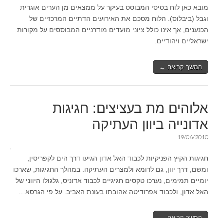
מובא כאן לוח בסיסי המבוסס בעיקר על ממצאים מן הערים אוגרית
וגבל (ביבלוס). הלוח מסכם את האירועים הדתיים המרכזיים של
הכנענים, אך אינו כולל ציוני מועדים מודרניים המבוססים על מקורות
ישראליים ויהודיים.
המשך קריאה ←
אלוהים מת בעציצים: חגיגות
אדונייה ביוון העתיקה
19/06/2010
חגיגות הקיץ הפניקיות לכבוד האל אדון הגיעו דרך הים לקפריסין,
ומשם, דרך יוון, גם לרומא ולמצרים העתיקה. במהלך החגיגות, שארכו
יומיים תמימים, נערכו טקסים חגיגיים לכבוד אדוניס, גלגולו היווני של
האל אדון, ולכבוד אפרודיטה אהובתו בעונת האביב. על פי הגרסא…
המשך קריאה ←