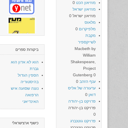
מוזיאון הכט
0
מוזיאון ישראל
מוזיאון ישראל 0
מלאוס
מלפיקרום
0
מקבת
לשייקספיר
Macbeth by
ביקורות ספרים
William
Shakespeare,
הוא לא אדון הוא
Project
גברת
Gutenberg 0
הספין הגדול
ענף הזהב
0
בהיסטוריה
ערעורה של אליס
נוצה שסועה איש
דואן
0
הרפואה
פרויקט בן-יהודה
האינדיאני
פרויקט בן-יהודה
0
פרויקט גוטנברג
כישוף ארצישראלי
פרויקט גוטנברג