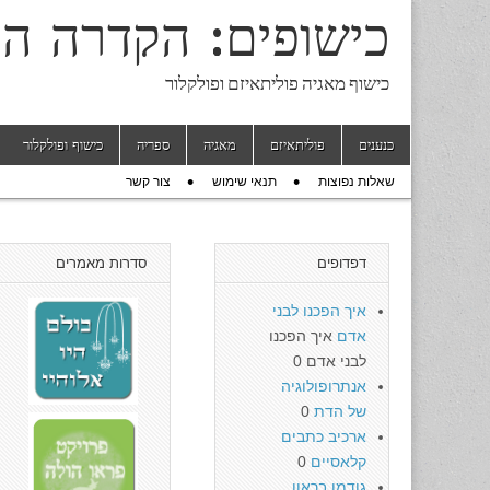
כישופים: הקדרה ה
כישוף מאגיה פוליתאיזם ופולקלור
Skip to content
כנענים
פוליתאיזם
מאגיה
ספריה
כישוף ופולקלור
Main menu
שאלות נפוצות
תנאי שימוש
צור קשר
Sub menu
דפדופים
סדרות מאמרים
איך הפכנו לבני
אדם
איך הפכנו
לבני אדם 0
אנתרופולוגיה
של הדת
0
ארכיב כתבים
קלאסיים
0
גודמן בראון