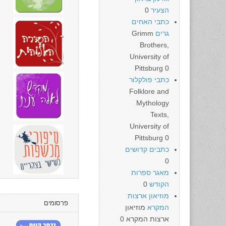
הצעיר
0
כתבי האחים
גרים
Grimm
Brothers,
University of
Pittsburg 0
כתבי פולקלור
Folklore and
Mythology
Texts,
University of
Pittsburg 0
כתבים קדושים
0
מאגר ספרות
הקודש
0
מוזיאון ארצות
פרסומים
המקרא
מוזיאון
ארצות המקרא 0