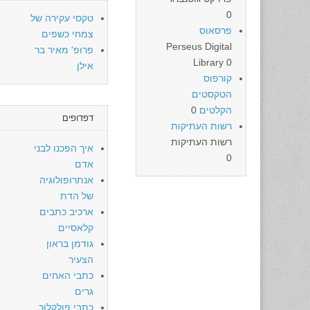
0
טקסי עקירה של
פרסאוס
צמחי כשפים
Perseus Digital
פרופ' מאיר בר
Library 0
אילן
קורפוס
הטקסטים
הקלטים
0
דפדופים
רשות העתיקות
רשות העתיקות
איך הפכנו לבני
0
אדם
אנתרופולוגיה
של הדת
ארכיב כתבים
קלאסיים
גודמן בראון
הצעיר
כתבי האחים
גרים
כתבי פולקלור