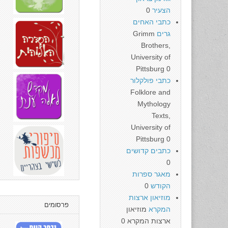
הצעיר
0
כתבי האחים
גרים
Grimm
Brothers,
University of
Pittsburg 0
כתבי פולקלור
Folklore and
Mythology
Texts,
University of
Pittsburg 0
כתבים קדושים
0
מאגר ספרות
הקודש
0
מוזיאון ארצות
פרסומים
המקרא
מוזיאון
ארצות המקרא 0