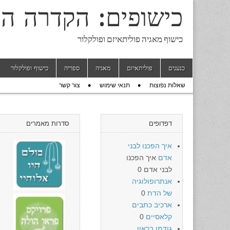
כישופים: הקדרה ה
כישוף מאגיה פוליתאיזם ופולקלור
Skip to content
כנענים
פוליתאיזם
מאגיה
ספריה
כישוף ופולקלור
Main menu
שאלות נפוצות
תנאי שימוש
צור קשר
Sub menu
דפדופים
סדרות מאמרים
איך הפכנו לבני
אדם
איך הפכנו
לבני אדם 0
אנתרופולוגיה
של הדת
0
ארכיב כתבים
קלאסיים
0
גודמן בראון