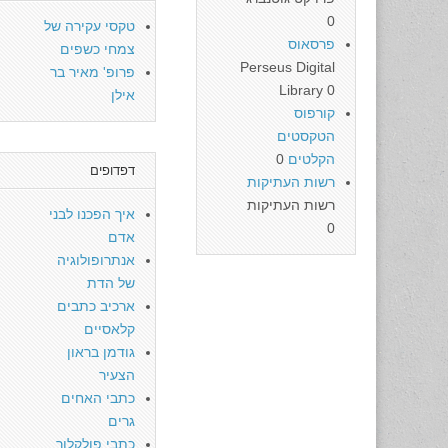
0
טקסי עקירה של
פרסאוס
צמחי כשפים
Perseus Digital
פרופ' מאיר בר
Library 0
אילן
קורפוס
הטקסטים
הקלטים
0
דפדופים
רשות העתיקות
רשות העתיקות
איך הפכנו לבני
0
אדם
אנתרופולוגיה
של הדת
ארכיב כתבים
קלאסיים
גודמן בראון
הצעיר
כתבי האחים
גרים
כתבי פולקלור