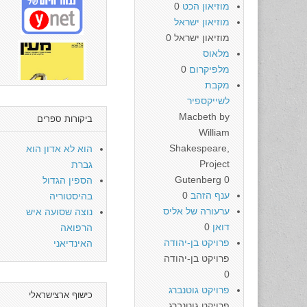
מוזיאון הכט
0
מוזיאון ישראל
מוזיאון ישראל 0
מלאוס
מלפיקרום
0
מקבת
לשייקספיר
Macbeth by
ביקורות ספרים
William
Shakespeare,
הוא לא אדון הוא
Project
גברת
Gutenberg 0
הספין הגדול
ענף הזהב
0
בהיסטוריה
ערעורה של אליס
נוצה שסועה איש
דואן
0
הרפואה
פרויקט בן-יהודה
האינדיאני
פרויקט בן-יהודה
0
פרויקט גוטנברג
כישוף ארצישראלי
פרויקט גוטנברג