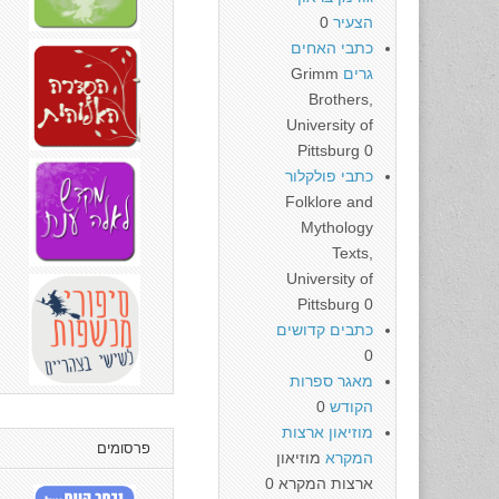
הצעיר
0
כתבי האחים
גרים
Grimm
Brothers,
University of
Pittsburg 0
כתבי פולקלור
Folklore and
Mythology
Texts,
University of
Pittsburg 0
כתבים קדושים
0
מאגר ספרות
הקודש
0
מוזיאון ארצות
פרסומים
המקרא
מוזיאון
ארצות המקרא 0