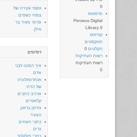
0
טקסי עקירה של
פרסאוס
צמחי כשפים
Perseus Digital
פרופ' מאיר בר
Library 0
אילן
קורפוס
הטקסטים
הקלטים
0
דפדופים
רשות העתיקות
רשות העתיקות
איך הפכנו לבני
0
אדם
אנתרופולוגיה
של הדת
ארכיב כתבים
קלאסיים
גודמן בראון
הצעיר
כתבי האחים
גרים
כתבי פולקלור