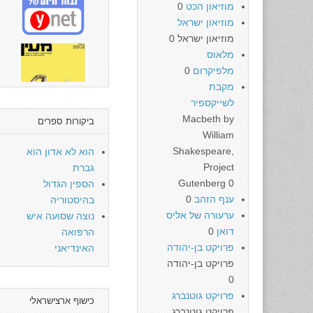
מוזיאון הכט
0
מוזיאון ישראל
מוזיאון ישראל 0
מלאוס
מלפיקרום
0
מקבת
לשייקספיר
Macbeth by
ביקורות ספרים
William
Shakespeare,
הוא לא אדון הוא
Project
גברת
Gutenberg 0
הספין הגדול
ענף הזהב
0
בהיסטוריה
ערעורה של אליס
נוצה שסועה איש
דואן
0
הרפואה
פרויקט בן-יהודה
האינדיאני
פרויקט בן-יהודה
0
פרויקט גוטנברג
כישוף ארצישראלי
פרויקט גוטנברג