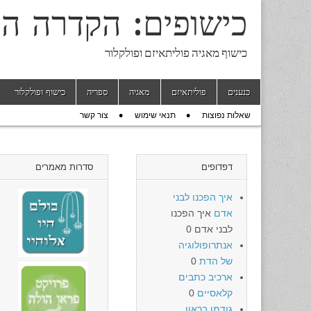
כישופים: הקדרה ה
כישוף מאגיה פוליתאיזם ופולקלור
Skip to content
כנענים
פוליתאיזם
מאגיה
ספריה
כישוף ופולקלור
Main menu
שאלות נפוצות
תנאי שימוש
צור קשר
Sub menu
דפדופים
סדרות מאמרים
איך הפכנו לבני
אדם
איך הפכנו
לבני אדם 0
אנתרופולוגיה
של הדת
0
ארכיב כתבים
קלאסיים
0
גודמן בראון